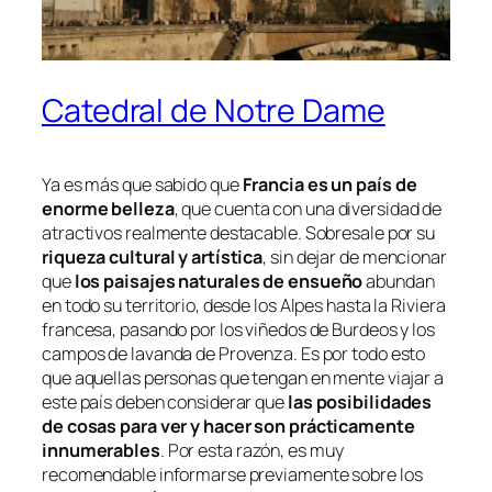
Catedral de Notre Dame
Ya es más que sabido que
Francia es un país de
enorme belleza
, que cuenta con una diversidad de
atractivos realmente destacable. Sobresale por su
riqueza cultural y artística
, sin dejar de mencionar
que
los paisajes naturales de ensueño
abundan
en todo su territorio, desde los Alpes hasta la Riviera
francesa, pasando por los viñedos de Burdeos y los
campos de lavanda de Provenza. Es por todo esto
que aquellas personas que tengan en mente viajar a
este país deben considerar que
las posibilidades
de cosas para ver y hacer son prácticamente
innumerables
. Por esta razón, es muy
recomendable informarse previamente sobre los