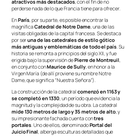
atractivos más destacados
, con el fin de no
perderse nada de lo que Francia tiene para ofrecer.
En
París
, por su parte, es posible encontrar la
magnífica
Catedral de Notre Dame
, una de las
visitas obligadas de la capital francesa. Se destaca
por ser
una de las catedrales de estilo gótico
más antiguas y emblemáticas de todo el país
. Su
historia se remonta a principios del siglo XII, y fue
erigida bajo la supervisión de
Pierre de Montreuil
,
en conjunto con
Maurice de Sully
, en honor a la
Virgen María (de allí proviene su nombre
Notre
Dame
, que significa “Nuestra Señora”).
La construcción de la catedral
comenzó en 1163 y
se completó en 1330
, un período que evidencia la
magnitud y la complejidad de su obra. La catedral
mide 130 metros de largo y 35 metros de alto
, y
su impresionante fachada cuenta con
tres
portales
. Uno de ellos, denominado
Portal del
Juicio Final
, alberga esculturas detalladas que