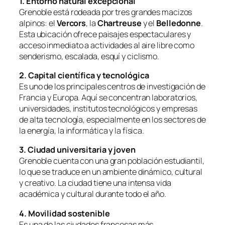
1. Entorno natural excepcional
Grenoble está rodeada por tres grandes macizos
alpinos: el
Vercors
, la
Chartreuse
y el
Belledonne
.
Esta ubicación ofrece paisajes espectaculares y
acceso inmediato a actividades al aire libre como
senderismo, escalada, esquí y ciclismo.
2. Capital científica y tecnológica
Es uno de los principales centros de investigación de
Francia y Europa. Aquí se concentran laboratorios,
universidades, institutos tecnológicos y empresas
de alta tecnología, especialmente en los sectores de
la energía, la informática y la física.
3. Ciudad universitaria y joven
Grenoble cuenta con una gran población estudiantil,
lo que se traduce en un ambiente dinámico, cultural
y creativo. La ciudad tiene una intensa vida
académica y cultural durante todo el año.
4. Movilidad sostenible
Es una de las ciudades francesas más