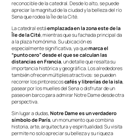
reconocible de la catedral. Desde lo alto, se puede
apreciar la magnitud de la ciudad y la belleza del río
Sena que rodea la Île de la Cité.
La catedral está
emplazada en la zona este de la
Île de la Cité
, mientras que su fachada principal da
a la plaza homónima. Su ubicación es
especialmente significativa, ya que
marca el
“punto cero” desde el que se calculan las
distancias en Francia
, un detalle que resalta su
importancia histórica y geográfica. Los alrededores
también ofrecen múltiples atractivos: se pueden
recorrer los pintorescos
cafés y librerías de la isla
,
pasear por los muelles del Sena o disfrutar de un
paseo en barco para admirar Notre Dame desde otra
perspectiva.
Sin lugar a dudas,
Notre Dame es un verdadero
símbolo de París
, un monumento que combina
historia, arte, arquitectura y espiritualidad. Su visita
permite no solo apreciar su belleza y su riqueza