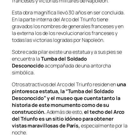
franceses y victorias militares de Napoleón.
Esta obra magnífica llevó 30 años en ser concluida.
En la parte interna del Arco del Triunfo tiene
gravados los nombres de generales franceses y en
la externa los de los revolucionarios franceses y
todas las victorias logradas por Napoleón.
Sobre cada pilar existe una estatua y a sus pies se
encuentra la
Tumba del Soldado
Desconocido
acompañada de una antorcha
simbólica.
Otros atractivos del Arco del Triunfo residen en
una
pintoresca estatua, la “Tumba del Soldado
Desconocido” y el museo que cuenta tanto la
historia de este monumento como de su
construcción.
Además de esto,
el techo del Arco
del Triunfo es un sitio idóneo para obtener
vistas maravillosas de París,
especialmente por la
noche.