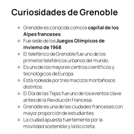
Curiosidades de Grenoble
Grenoble es conocida como la
capital de los
Alpes franceses
.
Fue sede de los
Juegos Olímpicos de
Invierno de 1968
.
El teleférico de Grenoble fue uno de los
primeros teleféricos urbanos del mundo.
Es uno de los mayores centros científicos y
tecnológicos de Europa.
Está rodeada por tres macizos montañosos
distintos.
El Día de las Tejas fue uno de los eventos clave
antes de la Revolución Francesa.
Grenoble es una de las ciudades francesas con
mayor proporción de estudiantes.
La ciudad apuesta fuertemente por la
movilidad sostenible y la bicicleta.