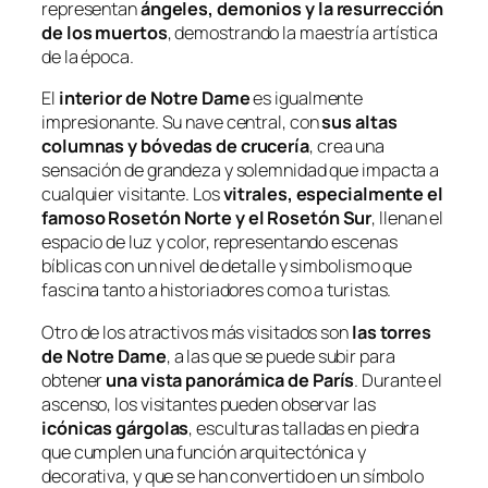
representan
ángeles, demonios y la resurrección
de los muertos
, demostrando la maestría artística
de la época.
El
interior de Notre Dame
es igualmente
impresionante. Su nave central, con
sus altas
columnas y bóvedas de crucería
, crea una
sensación de grandeza y solemnidad que impacta a
cualquier visitante. Los
vitrales, especialmente el
famoso Rosetón Norte y el Rosetón Sur
, llenan el
espacio de luz y color, representando escenas
bíblicas con un nivel de detalle y simbolismo que
fascina tanto a historiadores como a turistas.
Otro de los atractivos más visitados son
las torres
de Notre Dame
, a las que se puede subir para
obtener
una vista panorámica de París
. Durante el
ascenso, los visitantes pueden observar las
icónicas gárgolas
, esculturas talladas en piedra
que cumplen una función arquitectónica y
decorativa, y que se han convertido en un símbolo