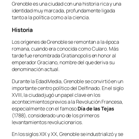
Grenoble es una ciudad con una historia rica y una
identidad muy marcada, profundamente ligada
tanto a la política como a la ciencia.
Historia
Los orígenes de Grenoble se remontan a la época
romana, cuando era conocida como
Cularo
. Más
tarde fue renombrada
Gratianopolis
en honor al
emperador Graciano, nombre del que deriva su
denominación actual.
Durante la Edad Media, Grenoble se convirtió en un
importante centro político del Delfinado. En el siglo
XVIII, la ciudad jugó un papel clave en los
acontecimientos previos a la Revolución Francesa,
especialmente con el famoso
Día de las Tejas
(1788), considerado uno de los primeros
levantamientos revolucionarios.
En los siglos XIX y XX, Grenoble se industrializó y se