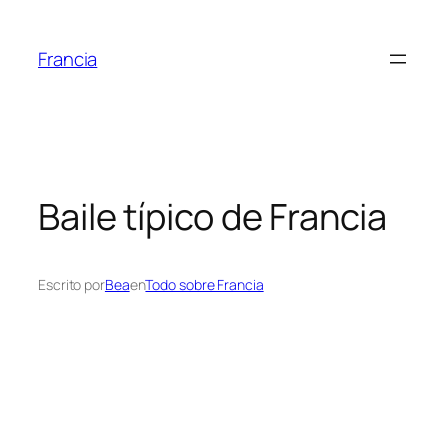
Saltar
al
Francia
contenido
Baile típico de Francia
Escrito por
Bea
en
Todo sobre Francia