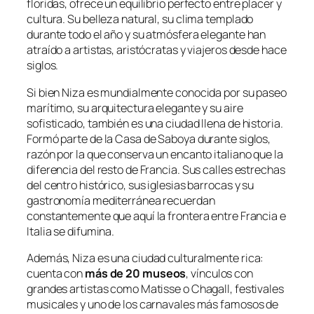
floridas, ofrece un equilibrio perfecto entre placer y
cultura. Su belleza natural, su clima templado
durante todo el año y su atmósfera elegante han
atraído a artistas, aristócratas y viajeros desde hace
siglos.
Si bien Niza es mundialmente conocida por su paseo
marítimo, su arquitectura elegante y su aire
sofisticado, también es una ciudad llena de historia.
Formó parte de la Casa de Saboya durante siglos,
razón por la que conserva un encanto italiano que la
diferencia del resto de Francia. Sus calles estrechas
del centro histórico, sus iglesias barrocas y su
gastronomía mediterránea recuerdan
constantemente que aquí la frontera entre Francia e
Italia se difumina.
Además, Niza es una ciudad culturalmente rica:
cuenta con
más de 20 museos
, vínculos con
grandes artistas como Matisse o Chagall, festivales
musicales y uno de los carnavales más famosos de