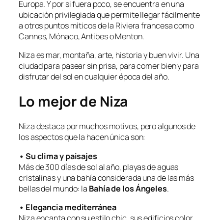
Europa. Y por si fuera poco, se encuentra en una
ubicación privilegiada que permite llegar fácilmente
a otros puntos míticos de la Riviera francesa como
Cannes, Mónaco, Antibes o Menton.
Niza es mar, montaña, arte, historia y buen vivir. Una
ciudad para pasear sin prisa, para comer bien y para
disfrutar del sol en cualquier época del año.
Lo mejor de Niza
Niza destaca por muchos motivos, pero algunos de
los aspectos que la hacen única son:
• Su clima y paisajes
Más de 300 días de sol al año, playas de aguas
cristalinas y una bahía considerada una de las más
bellas del mundo: la
Bahía de los Ángeles
.
• Elegancia mediterránea
Niza encanta con su estilo chic, sus edificios color