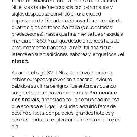
fundaron
Nikaia
en honor a la diosa de la victoria,
Niké. Más tarde fue ocupada por los romanos y
siglos después se convirtió en una ciudad
importante del Ducado de Saboya. Durante más de
cuatro siglos perteneció a Italia (o sus estados
predecesores), hasta que finalmente fue anexada a
Francia en 1860. Y aunque desde entonces ha sido
profundamente francesa, la raíz italiana sigue
latente en sus tradiciones, sabores y lengua local: el
nissart
.
A partir del siglo XVIII, Niza comenzó a recibir a
nobles europeos que venían a pasar el invierno
debido a su clima benigno. Fue entonces cuando
surgió el célebre paseo marítimo, la
Promenade
des Anglais
, financiado por la comunidad inglesa
que adoraba el lugar. La ciudad adquirió fama de
destino elitista, con palacios, grandes hoteles y
casinos. Todo ese esplendor aún se aprecia hoy en
día.