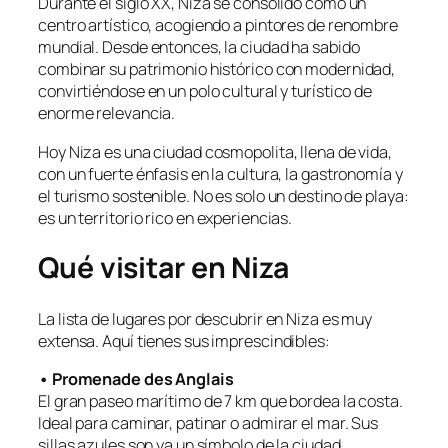
Durante el siglo XX, Niza se consolidó como un
centro artístico, acogiendo a pintores de renombre
mundial. Desde entonces, la ciudad ha sabido
combinar su patrimonio histórico con modernidad,
convirtiéndose en un polo cultural y turístico de
enorme relevancia.
Hoy Niza es una ciudad cosmopolita, llena de vida,
con un fuerte énfasis en la cultura, la gastronomía y
el turismo sostenible. No es solo un destino de playa:
es un territorio rico en experiencias.
Qué visitar en Niza
La lista de lugares por descubrir en Niza es muy
extensa. Aquí tienes sus imprescindibles:
• Promenade des Anglais
El gran paseo marítimo de 7 km que bordea la costa.
Ideal para caminar, patinar o admirar el mar. Sus
sillas azules son ya un símbolo de la ciudad.