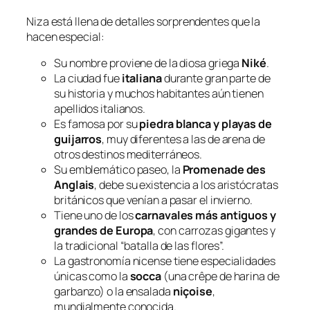
Niza está llena de detalles sorprendentes que la
hacen especial:
Su nombre proviene de la diosa griega
Niké
.
La ciudad fue
italiana
durante gran parte de
su historia y muchos habitantes aún tienen
apellidos italianos.
Es famosa por su
piedra blanca y playas de
guijarros
, muy diferentes a las de arena de
otros destinos mediterráneos.
Su emblemático paseo, la
Promenade des
Anglais
, debe su existencia a los aristócratas
británicos que venían a pasar el invierno.
Tiene uno de los
carnavales más antiguos y
grandes de Europa
, con carrozas gigantes y
la tradicional “batalla de las flores”.
La gastronomía nicense tiene especialidades
únicas como la
socca
(una crêpe de harina de
garbanzo) o la ensalada
niçoise
,
mundialmente conocida.