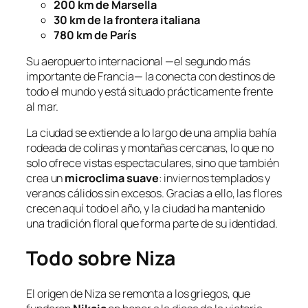
200 km de Marsella
30 km de la frontera italiana
780 km de París
Su aeropuerto internacional —el segundo más
importante de Francia— la conecta con destinos de
todo el mundo y está situado prácticamente frente
al mar.
La ciudad se extiende a lo largo de una amplia bahía
rodeada de colinas y montañas cercanas, lo que no
solo ofrece vistas espectaculares, sino que también
crea un
microclima suave
: inviernos templados y
veranos cálidos sin excesos. Gracias a ello, las flores
crecen aquí todo el año, y la ciudad ha mantenido
una tradición floral que forma parte de su identidad.
Todo sobre Niza
El origen de Niza se remonta a los griegos, que