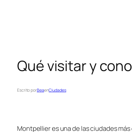
Qué visitar y con
Escrito por
Bea
en
Ciudades
Montpellier es una de las ciudades más d